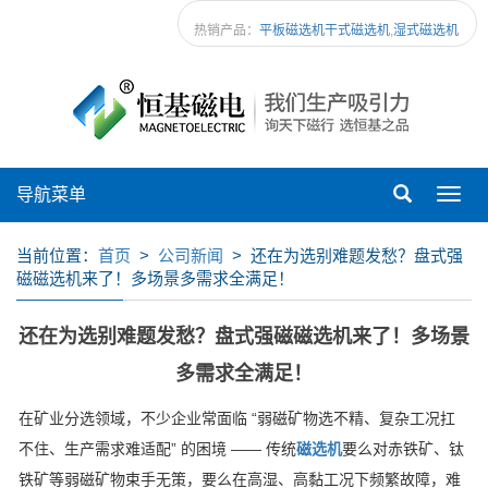
热销产品：
平板磁选机
干式磁选机
,
湿式磁选机
导航菜单
Toggl
navig
当前位置：
首页
>
公司新闻
> 还在为选别难题发愁？盘式强
磁磁选机来了！多场景多需求全满足！
还在为选别难题发愁？盘式强磁磁选机来了！多场景
多需求全满足！
在矿业分选领域，不少企业常面临
“
弱磁矿物选不精、复杂工况扛
不住、生产需求难适配
”
的困境
——
传统
磁选机
要么对赤铁矿、钛
铁矿等弱磁矿物束手无策，要么在高湿、高黏工况下频繁故障，难