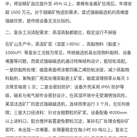
中，将钛精矿品位提升至
45%
以上，某稀有金属矿应用后，年增收
超
1500
万元。对于弱磁矿物选别需求，盘式强磁磁选机的高梯度
强磁优势，是传统设备无法比拟的。
二、复杂工况适配需求：高湿高黏都能扛，稳定运行不掉链
在矿山生产中，高湿矿浆（湿度＞
85%
）、高黏物料（黏度＞
1000cP
）等复杂工况极为常见，传统磁选机易出现物料黏附、设备
堵塞等问题，而盘式强磁磁选机通过特殊结构设计，能轻松适配。
一是防黏附处理：磁盘表面喷涂聚四氟乙烯防粘涂层，减少高黏物
料黏附，某陶瓷厂用其处理高黏瓷土矿浆，磁盘清理频率从每天
3
次降至每周
1
次；二是全密封防护：设备外壳采用
IP65
防护等
级，磁系与电气部件全密封设计，在高湿环境中无受潮锈蚀风险，
某湿法选矿厂的盘式强磁磁选机，连续雨季运行
3
个月，无任何故
障；三是大口径进料：针对含粗颗粒的矿浆，设备配备
Φ200mm
以上进料口，配合搅拌装置避免颗粒沉淀，某砂石厂处理含粗砂矿
浆时，未出现一次堵塞，处理量稳定在每小时
50
吨以上。复杂工