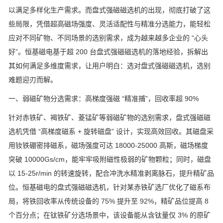
以满足多样化生产需求。而盘式强磁磁选机的出现，彻底打破了这
些局限，凭借超高磁场强度、灵活适配性与精准分选能力，能轻松
应对不同矿物、不同场景的选别需求，成为越来越多企业的
“
心头
好
”
。恒基磁电基于超
200
台盘式强磁磁选机的落地经验，拆解出
其如何满足多维度需求，让用户明白：选对盘式强磁磁选机，选别
难题迎刃而解。
一、弱磁矿物分选需求：高梯度强磁
“
精准捕
”
，回收率超
90%
针对赤铁矿、褐铁矿、菱锰矿等弱磁矿物的选别需求，盘式强磁磁
选机凭借
“
高梯度磁系
+
旋转磁盘
”
设计，实现高效回收。其磁盘采
用钕铁硼密排磁系，磁场强度可达
18000-25000
高斯，磁场梯度
突破
10000Gs/cm
，能牢牢吸附磁性极弱的矿物颗粒；同时，磁盘
以
15-25r/min
的转速旋转，配合冲洗水精准剥离脉石，提升精矿品
位。恒基磁电的盘式强磁磁选机，针对某赤铁矿选厂优化了磁系布
局，将铁回收率从传统设备的
75%
提升至
92%
，精矿品位提高
8
个百分点；在钛铁矿分选场景中，该设备能从含钛量仅
3%
的原矿