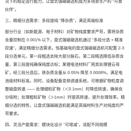
况下的稳定运行能力，让盘式强磁磁选机成为多场景生产的
“
可靠
伙伴
”
。
三、精细分选需求：多段提纯
“
降杂质
”
，满足高端标准
部分行业（如新能源、电子材料）对矿物纯度要求严苛，需将杂质
含量控制在
0.001%
以下，盘式强磁磁选机通过
“
多段分选
+
精准
控速
”
，满足精细分选需求。恒基磁电的盘式强磁磁选机可配置
2-3
段分选单元，第一段粗选去除大部分脉石，第二段精选降低杂质含
量，第三段提纯确保纯度达标；某锂电池材料厂用其处理锂云母
矿，经三段分选后，铁杂质含量从
0.05%
降至
0.0008%
，满足电
池级材料标准。同时，设备配备变频调速系统，可根据矿物粒度调
整磁盘转速
——
处理细粒矿物（＜
0.1mm
）时降低转速，确保充
分吸附；处理粗粒矿物（＞
1mm
）时提高转速，提升处理效率。精
细分选的特性，让盘式强磁磁选机能满足高端材料生产对纯度的严
苛要求。
四、灵活产能需求：模块化设计
“
可增减
”
，适配不同规模