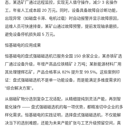
态，某选矿厂通过远程监控，实现无人值守操作，减少
3
名操作
工，年省人工成本超
20
万元。同时，设备具备故障自诊断功能，
出现异常（如磁盘卡滞、电机过载）时自动报警并显示故障原因，
运维人员可快速排查，某矿山通过故障预警，提前发现轴承磨损，
避免设备停机损失超
5
万元。
恒基磁电的应用成果
恒基磁电的盘式强磁磁选机已服务全国
150
余家企业，某赤铁矿选
厂通过设备升级，年增产高品位铁精矿
2
万吨；某新能源材料厂用
其处理锂辉石矿，产品合格率从
82%
提升至
99.5%
。这些案例印
证：盘式强磁磁选机不是单一功能设备，而是能满足多维度需求的
“
综合解决方案
”
。
从弱磁矿物分选到复杂工况适配，从精细提纯到灵活产能，再到智
能化操作
——
盘式强磁磁选机的每一项优势，都精准切中企业的多
样化需求。恒基磁电的实践证明，选择盘式强磁磁选机，不仅能解
决当下的选别难题，还能为未来产能扩张与工艺升级预留空间，真