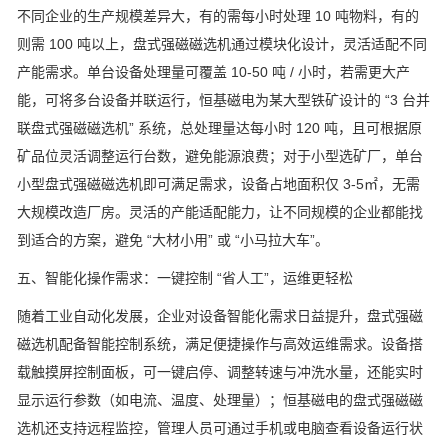
不同企业的生产规模差异大，有的需每小时处理
10
吨物料，有的
则需
100
吨以上，盘式强磁磁选机通过模块化设计，灵活适配不同
产能需求。单台设备处理量可覆盖
10-50
吨
/
小时，若需更大产
能，可将多台设备并联运行，恒基磁电为某大型铁矿设计的
“3
台并
联盘式强磁磁选机
”
系统，总处理量达每小时
120
吨，且可根据原
矿品位灵活调整运行台数，避免能源浪费；对于小型选矿厂，单台
小型盘式强磁磁选机即可满足需求，设备占地面积仅
3-5
㎡，无需
大规模改造厂房。灵活的产能适配能力，让不同规模的企业都能找
到适合的方案，避免
“
大材小用
”
或
“
小马拉大车
”
。
五、智能化操作需求：一键控制
“
省人工
”
，运维更轻松
随着工业自动化发展，企业对设备智能化需求日益提升，盘式强磁
磁选机配备智能控制系统，满足便捷操作与高效运维需求。设备搭
载触摸屏控制面板，可一键启停、调整转速与冲洗水量，还能实时
显示运行参数（如电流、温度、处理量）；恒基磁电的盘式强磁磁
选机还支持远程监控，管理人员可通过手机或电脑查看设备运行状