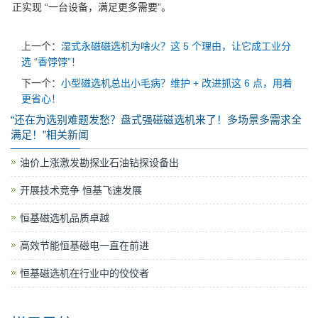
正实现
“
一台设备，满足更多需要
”
。
上一个：
湿式永磁磁选机为啥火？这 5 个理由，让它成工业分
选 “香饽饽”！
下一个：
小型磁选机总出小毛病？维护 + 改进抓这 6 点，用着
更省心！
“还在为选别难题发愁？盘式强磁磁选机来了！多场景多需求全
满足！”相关新闻
油价上涨激发勘探业石油钻探设备出
开展技术竞争 恒基飞速发展
恒基磁选机品质卓越
高效节能恒基磁电一直在前进
恒基磁选机在行业中的佼佼者