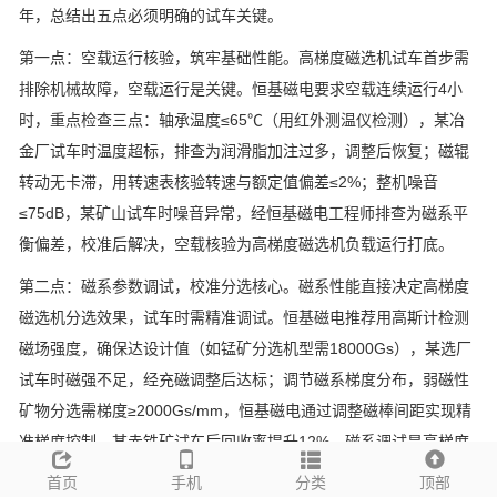
年，总结出五点必须明确的试车关键。
第一点：空载运行核验，筑牢基础性能。高梯度磁选机试车首步需
排除机械故障，空载运行是关键。恒基磁电要求空载连续运行
4
小
时，重点检查三点：轴承温度
≤65℃
（用红外测温仪检测），某冶
金厂试车时温度超标，排查为润滑脂加注过多，调整后恢复；磁辊
转动无卡滞，用转速表核验转速与额定值偏差
≤2%
；整机噪音
≤75dB
，某矿山试车时噪音异常，经恒基磁电工程师排查为磁系平
衡偏差，校准后解决，空载核验为高梯度磁选机负载运行打底。
第二点：磁系参数调试，校准分选核心。磁系性能直接决定高梯度
磁选机分选效果，试车时需精准调试。恒基磁电推荐用高斯计检测
磁场强度，确保达设计值（如锰矿分选机型需
18000Gs
），某选厂
试车时磁强不足，经充磁调整后达标；调节磁系梯度分布，弱磁性
矿物分选需梯度
≥2000Gs/mm
，恒基磁电通过调整磁棒间距实现精
准梯度控制，某赤铁矿试车后回收率提升
12%
，磁系调试是高梯度
磁选机效能的核心保障。
首页
手机
分类
顶部