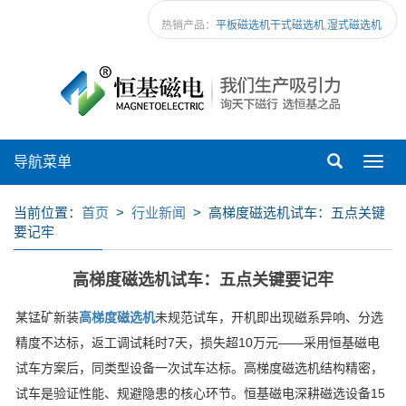
热销产品：
平板磁选机
干式磁选机
,
湿式磁选机
导航菜单
Toggl
navig
当前位置：
首页
>
行业新闻
> 高梯度磁选机试车：五点关键
要记牢
高梯度磁选机试车：五点关键要记牢
某锰矿新装
高梯度磁选机
未规范试车，开机即出现磁系异响、分选
精度不达标，返工调试耗时
7
天，损失超
10
万元
——
采用恒基磁电
试车方案后，同类型设备一次试车达标。高梯度磁选机结构精密，
试车是验证性能、规避隐患的核心环节。恒基磁电深耕磁选设备
15