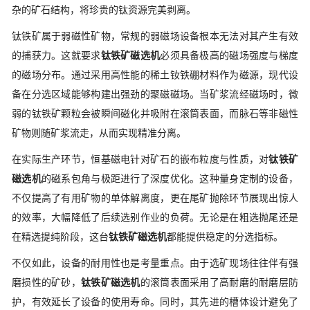
杂的矿石结构，将珍贵的钛资源完美剥离。
钛铁矿属于弱磁性矿物，常规的弱磁场设备根本无法对其产生有效
的捕获力。这就要求
钛铁矿磁选机
必须具备极高的磁场强度与梯度
的磁场分布。通过采用高性能的稀土钕铁硼材料作为磁源，现代设
备在分选区域能够构建出强劲的聚磁磁场。当矿浆流经磁场时，微
弱的钛铁矿颗粒会被瞬间磁化并吸附在滚筒表面，而脉石等非磁性
矿物则随矿浆流走，从而实现精准分离。
在实际生产环节，恒基磁电针对矿石的嵌布粒度与性质，对
钛铁矿
磁选机
的磁系包角与极距进行了深度优化。这种量身定制的设备，
不仅提高了有用矿物的单体解离度，更在尾矿抛除环节展现出惊人
的效率，大幅降低了后续选别作业的负荷。无论是在粗选抛尾还是
在精选提纯阶段，这台
钛铁矿磁选机
都能提供稳定的分选指标。
不仅如此，设备的耐用性也是考量重点。由于选矿现场往往伴有强
磨损性的矿砂，
钛铁矿磁选机
的滚筒表面采用了高耐磨的耐磨层防
护，有效延长了设备的使用寿命。同时，其先进的槽体设计避免了