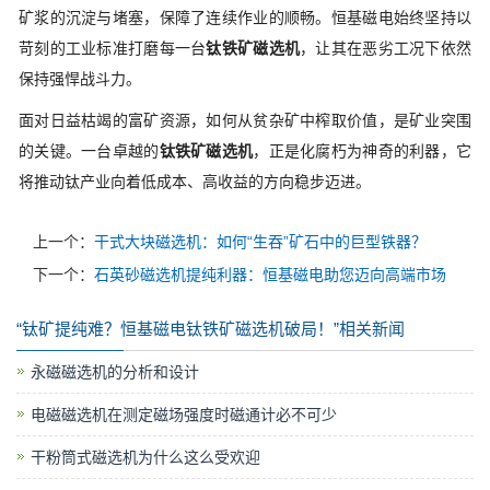
矿浆的沉淀与堵塞，保障了连续作业的顺畅。恒基磁电始终坚持以
苛刻的工业标准打磨每一台
钛铁矿磁选机
，让其在恶劣工况下依然
保持强悍战斗力。
面对日益枯竭的富矿资源，如何从贫杂矿中榨取价值，是矿业突围
的关键。一台卓越的
钛铁矿磁选机
，正是化腐朽为神奇的利器，它
将推动钛产业向着低成本、高收益的方向稳步迈进。
上一个：
干式大块磁选机：如何“生吞”矿石中的巨型铁器？
下一个：
石英砂磁选机提纯利器：恒基磁电助您迈向高端市场
“钛矿提纯难？恒基磁电钛铁矿磁选机破局！”相关新闻
永磁磁选机的分析和设计
电磁磁选机在测定磁场强度时磁通计必不可少
干粉筒式磁选机为什么这么受欢迎