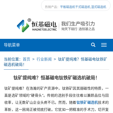
热销产品：
平板磁选机
干式磁选机
,
湿式磁选机
导航菜单
Toggl
navig
当前位置：
首页
>
行业新闻
> 钛矿提纯难？恒基磁电钛铁矿
磁选机破局！
钛矿提纯难？恒基磁电钛铁矿磁选机破局！
钛矿提纯难？在浩瀚的矿产资源中，钛铁矿因其弱磁性的特质，一
直是选矿领域的“硬骨头”。传统的选别手段往往难以兼顾品位与回
收率，让无数矿山企业头疼不已。然而，随着
钛铁矿磁选机
技术的
革新，这一困局正被彻底打破。它犹如一把精准的手术刀，切开复