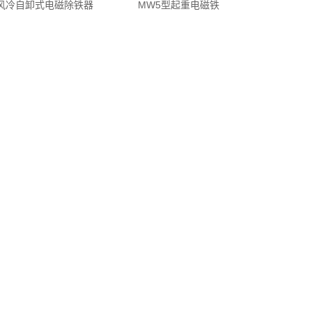
型风冷自卸式电磁除铁器
MW5型起重电磁铁