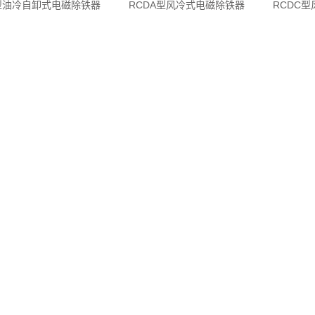
F型油冷自卸式电磁除铁器
RCDA型风冷式电磁除铁器
RCDC