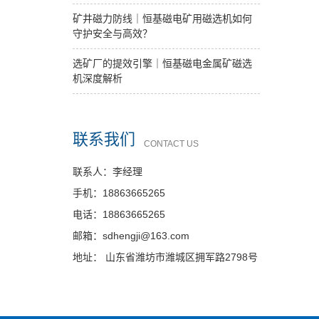
矿井磁力防线｜恒基磁电矿用磁选机如何
守护安全与高效？
选矿厂的提效引擎｜恒基磁电金属矿磁选
机深度解析
联系我们
CONTACT US
联系人：李经理
手机：18863665265
电话：18863665265
邮箱：sdhengji@163.com
地址： 山东省潍坊市潍城区拥军路2798号